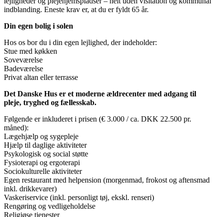
lejligheder og plejehjemspladser – helt uden visitation og kommunal
indblanding. Eneste krav er, at du er fyldt 65 år.
Din egen bolig i solen
Hos os bor du i din egen lejlighed, der indeholder:
Stue med køkken
Soveværelse
Badeværelse
Privat altan eller terrasse
Det Danske Hus er et moderne ældrecenter med adgang til
pleje, tryghed og fællesskab.
Følgende er inkluderet i prisen (€ 3.000 / ca. DKK 22.500 pr.
måned):
Lægehjælp og sygepleje
Hjælp til daglige aktiviteter
Psykologisk og social støtte
Fysioterapi og ergoterapi
Sociokulturelle aktiviteter
Egen restaurant med helpension (morgenmad, frokost og aftensmad
inkl. drikkevarer)
Vaskeriservice (inkl. personligt tøj, ekskl. renseri)
Rengøring og vedligeholdelse
Religiøse tjenester