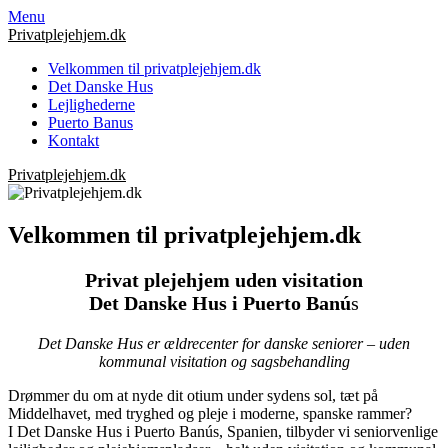
Skip
Menu
to
Privatplejehjem.dk
content
Velkommen til privatplejehjem.dk
Det Danske Hus
Lejlighederne
Puerto Banus
Kontakt
Privatplejehjem.dk
Velkommen til privatplejehjem.dk
Privat plejehjem uden visitation
Det Danske Hus i Puerto Banú
s
Det Danske Hus er ældrecenter for danske seniorer – uden
kommunal visitation og sagsbehandling
Drømmer du om at nyde dit otium under sydens sol, tæt på
Middelhavet, med tryghed og pleje i moderne, spanske rammer?
I Det Danske Hus i Puerto Banús, Spanien, tilbyder vi seniorvenlige