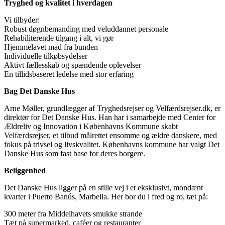
Tryghed og kvalitet i hverdagen
Vi tilbyder:
Robust døgnbemanding med veluddannet personale
Rehabiliterende tilgang i alt, vi gør
Hjemmelavet mad fra bunden
Individuelle tilkøbsydelser
Aktivt fællesskab og spændende oplevelser
En tillidsbaseret ledelse med stor erfaring
Bag Det Danske Hus
Arne Møller, grundlægger af Tryghedsrejser og Velfærdsrejser.dk, er
direktør for Det Danske Hus. Han har i samarbejde med Center for
Ældreliv og Innovation i Københavns Kommune skabt
Velfærdsrejser, et tilbud målrettet ensomme og ældre danskere, med
fokus på trivsel og livskvalitet. Københavns kommune har valgt Det
Danske Hus som fast base for deres borgere.
Beliggenhed
Det Danske Hus ligger på en stille vej i et eksklusivt, mondænt
kvarter i Puerto Banús, Marbella. Her bor du i fred og ro, tæt på:
300 meter fra Middelhavets smukke strande
Tæt på supermarked, caféer og restauranter