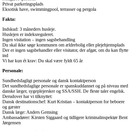
Privat parkeringsplads
Eksotisk have, swimmingpool, terrasser og pergola
Fakta:
Indskud: 3 måneders husleje.
Huslejen er indeksreguleret.
Ingen visitation – ingen sagsbehandling
Du skal ikke søge kommunen om ældrebolig eller plejehjemsplads
Der er ingen sagsbehandler eller visitator, der afgør, om du kan flytte
ind
Vi har kun ét krav: Du skal være fyldt 65 år
Personale:
Sundhedsfagligt personale og dansk kontaktperson
Det sundhedsfaglige personale er spanskuddannet og på niveau med
danske læger, sygeplejersker og SSA/SSH. De fleste taler engelsk.
Derudover har vi tilknyttet:
Dansk destinationschef: Kurt Kristian – kontaktperson for beboere
og gæster
Dansk læge: Anders Gemsing
Ambassadører: Kirsten Siggaard og tidligere kriminalinspektør Bent
Jørgensen