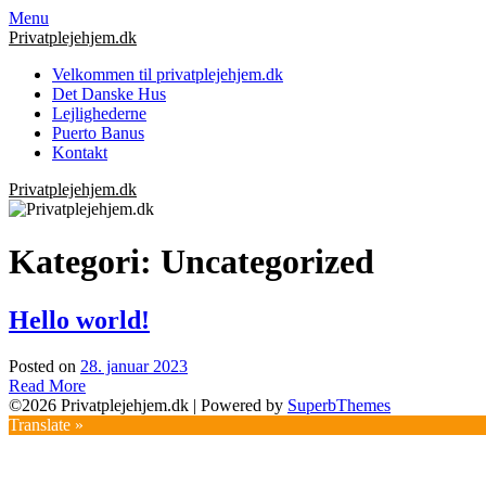
Skip
Menu
to
Privatplejehjem.dk
content
Velkommen til privatplejehjem.dk
Det Danske Hus
Lejlighederne
Puerto Banus
Kontakt
Privatplejehjem.dk
Kategori:
Uncategorized
Hello world!
Posted on
28. januar 2023
Read More
©2026 Privatplejehjem.dk
| Powered by
SuperbThemes
Translate »